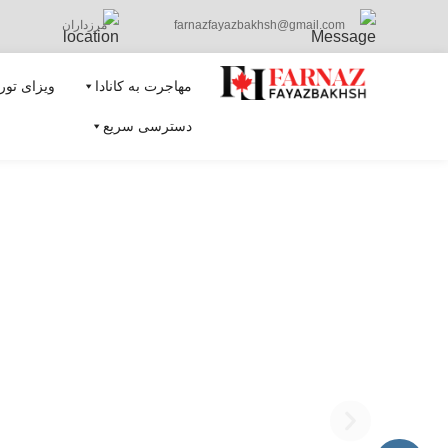
farnazfayazbakhsh@gmail.com
مرزداران
مهاجرت به کانادا
ویزای توری
دسترسی سریع