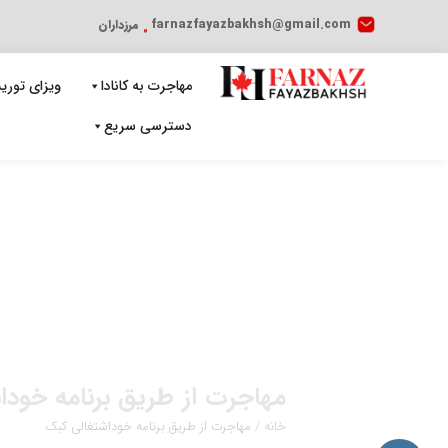
farnazfayazbakhsh@gmail.com
مرزداران
مهاجرت به کانادا
ویزای توریس
دسترسی سریع
مهاجرت از طریق برنامه خودا
خانه
/
مهاجرت از طریق برنامه خوداشتغالی کبک