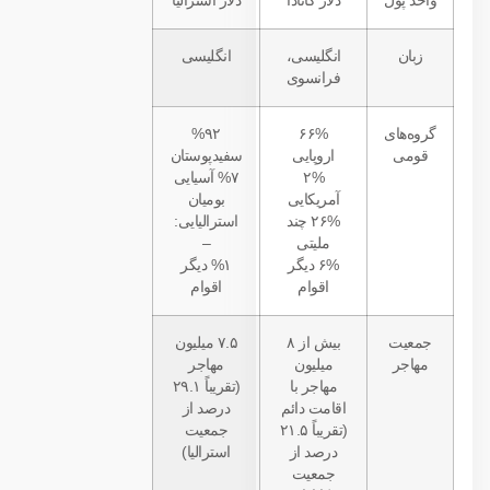
واحد پول
دلار کانادا
دلار استرالیا
زبان
انگلیسی،
انگلیسی
فرانسوی
گروه‌های
۶۶%
%۹۲
قومی
اروپایی
سفیدپوستان
۲%
%۷ آسیایی
آمریکایی
بومیان
۲۶% چند
استرالیایی:
ملیتی
–
۶% دیگر
%۱ دیگر
اقوام
اقوام
جمعیت
بیش از ۸
۷.۵ میلیون
مهاجر
میلیون
مهاجر
مهاجر با
(تقریباً ۲۹.۱
اقامت دائم
درصد از
(تقریباً ۲۱.۵
جمعیت
درصد از
استرالیا)
جمعیت