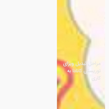
مراحل تبدیل ویزای
توریستی کانادا به
کاری