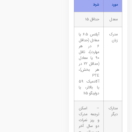
مورد
شرط
معدل
حداقل ۱۵
مدرک
آیلتس ۶.۵ یا
زبان
معادل (حداقل
۶ در هر
مهارت)، تافل
۹۰ یا معادل
(حداقل ۲۲ در
هر بخش)،
PTE
آکادمیک ۵۹
یا بالاتر، یا
دولینگو ۱۱۵
مدارک
– اسکن
دیگر
ترجمه مدرک
و ریز نمرات
دو سال آخر
دبیرستان –