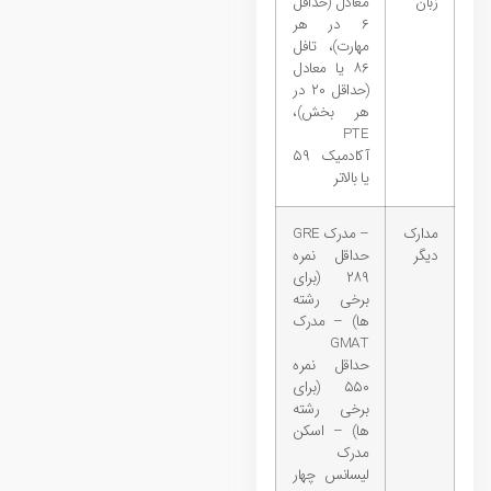
زبان
معادل (حداقل
۶ در هر
مهارت)، تافل
۸۶ یا معادل
(حداقل ۲۰ در
هر بخش)،
PTE
آکادمیک ۵۹
یا بالاتر
مدارک
– مدرک GRE
دیگر
حداقل نمره
۲۸۹ (برای
برخی رشته
ها) – مدرک
GMAT
حداقل نمره
۵۵۰ (برای
برخی رشته
ها) – اسکن
مدرک
لیسانس چهار