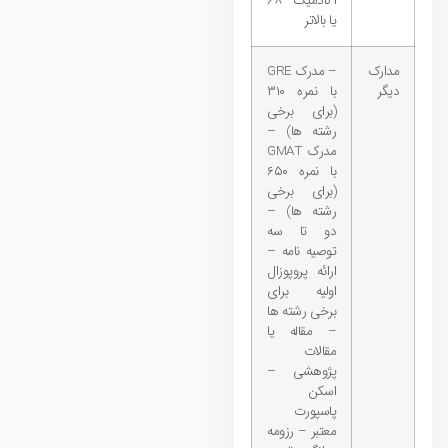
آکادمیک ۶۸
یا بالاتر
مدارک
– مدرک GRE
دیگر
با نمره ۳۱۰
(برای برخی
رشته ها) –
مدرک GMAT
با نمره ۶۵۰
(برای برخی
رشته ها) –
دو تا سه
توصیه نامه –
ارائه پروپوزال
اولیه برای
برخی رشته ها
– مقاله یا
مقالات
پژوهشی –
اسکن
پاسپورت
معتبر – رزومه