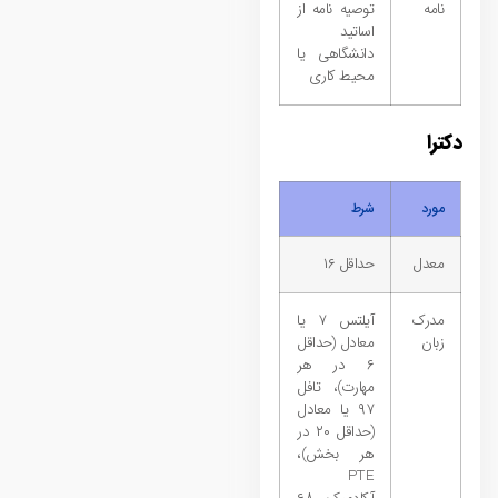
نامه
توصیه نامه از
اساتید
دانشگاهی یا
محیط کاری
دکترا
مورد
شرط
معدل
حداقل ۱۶
مدرک
آیلتس ۷ یا
زبان
معادل (حداقل
۶ در هر
مهارت)، تافل
۹۷ یا معادل
(حداقل ۲۰ در
هر بخش)،
PTE