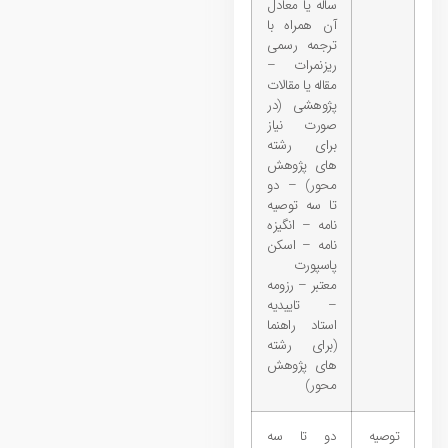
ساله یا معادل
آن همراه با
ترجمه رسمی
ریزنمرات –
مقاله یا مقالات
پژوهشی (در
صورت نیاز
برای رشته
های پژوهش
محور) – دو
تا سه توصیه
نامه – انگیزه
نامه – اسکن
پاسپورت
معتبر – رزومه
– تاییدیه
استاد راهنما
(برای رشته
های پژوهش
محور)
توصیه
دو تا سه