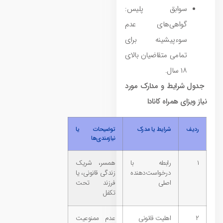
سوابق پلیس:
گواهی‌های عدم
سوءپیشینه برای
تمامی متقاضیان بالای
۱۸ سال.
جدول شرایط و مدارک مورد
نیاز ویزای همراه کانادا
ردیف
شرایط یا مدرک
توضیحات یا
نیازمندی‌ها
۱
رابطه با
همسر، شریک
درخواست‌دهنده
زندگی قانونی، یا
اصلی
فرزند تحت
تکفل
۲
اهلیت قانونی
عدم ممنوعیت