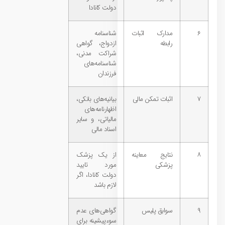
دولت کانادا
۶
مدارک اثبات
شناسنامه
رابطه
ازدواج، گواهی
شراکت مدنی،
شناسنامه‌های
فرزندان
۷
اثبات تمکن مالی
بیانیه‌های بانکی،
اظهارنامه‌های
مالیاتی، و سایر
اسناد مالی
۸
نتایج معاینه
از یک پزشک
پزشکی
مورد تایید
دولت کانادا، اگر
لازم باشد
۹
سوابق پلیس
گواهی‌های عدم
سوءپیشینه برای